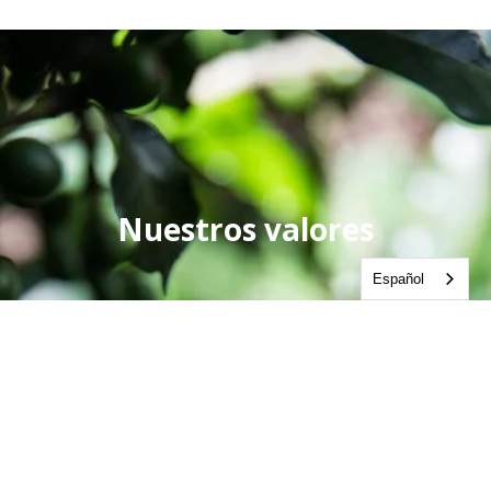
Nuestros valores
Español
Transparencia
El mundo del café puede ser 
opaco, lo que dificulta saber 
quién se beneficia y quién no. Al 
ser transparentes con nuestras 
cooperativas asociadas, 