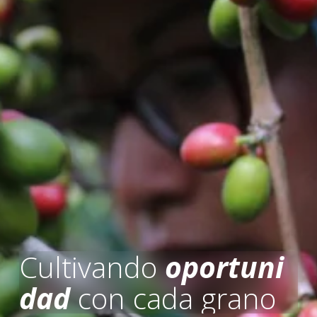
Cultivando 
oportuni
dad
 con cada grano