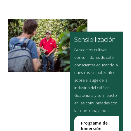
Cooperativas
Socias
Sensibilización
Buscamos cultivar 
consumidores de café 
conscientes educando a 
nuestros simpatizantes 
sobre el auge de la 
industria del café en 
Guatemala y su impacto 
en las comunidades con 
las que trabajamos.
Programa de
Inmersión